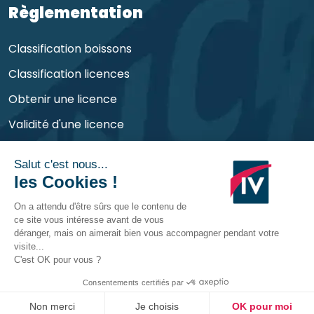
Règlementation
Classification boissons
Classification licences
Obtenir une licence
Validité d'une licence
Obligations de l'exploitant
©
CHR Consult
2026 | Tous droits réservés et
déposés
Mentions légales
Contactez-nous
RDV avec nos experts