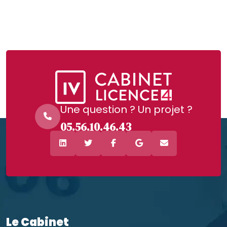
Une question ? Un projet ?
05.56.10.46.43
Le Cabinet