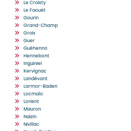
Le Croisty
Le Faouët
Gourin
Grand-Champ
Groix
Guer
Guéhenno
Hennebont
Inguiniel
Kervignac
Landévant
Larmor-Baden
Locmalo
Lorient
Mauron
Naizin
Nivillac