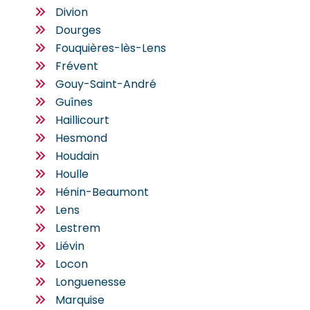
Divion
Dourges
Fouquières-lès-Lens
Frévent
Gouy-Saint-André
Guînes
Haillicourt
Hesmond
Houdain
Houlle
Hénin-Beaumont
Lens
Lestrem
Liévin
Locon
Longuenesse
Marquise