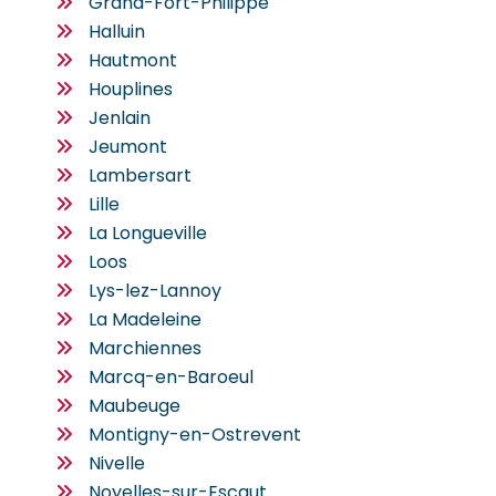
Grand-Fort-Philippe
Halluin
Hautmont
Houplines
Jenlain
Jeumont
Lambersart
Lille
La Longueville
Loos
Lys-lez-Lannoy
La Madeleine
Marchiennes
Marcq-en-Baroeul
Maubeuge
Montigny-en-Ostrevent
Nivelle
Noyelles-sur-Escaut