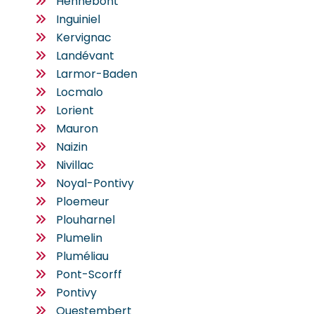
Hennebont
Inguiniel
Kervignac
Landévant
Larmor-Baden
Locmalo
Lorient
Mauron
Naizin
Nivillac
Noyal-Pontivy
Ploemeur
Plouharnel
Plumelin
Pluméliau
Pont-Scorff
Pontivy
Questembert