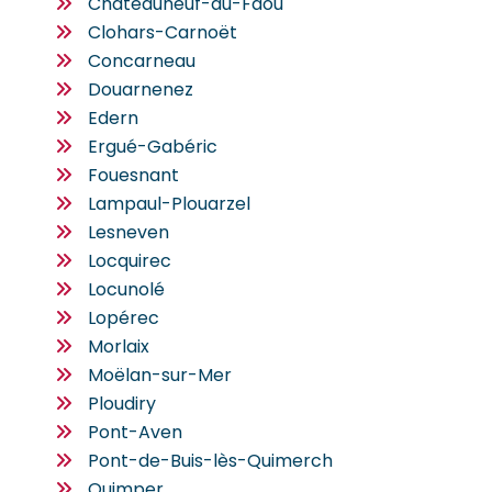
Châteauneuf-du-Faou
Clohars-Carnoët
Concarneau
Douarnenez
Edern
Ergué-Gabéric
Fouesnant
Lampaul-Plouarzel
Lesneven
Locquirec
Locunolé
Lopérec
Morlaix
Moëlan-sur-Mer
Ploudiry
Pont-Aven
Pont-de-Buis-lès-Quimerch
Quimper