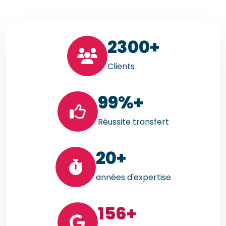
23
00+
Clients
99
%+
Réussite transfert
20
+
années d'expertise
156
+