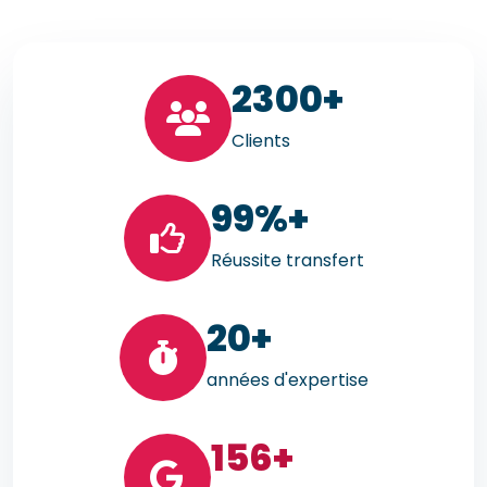
23
00+
Clients
99
%+
Réussite transfert
20
+
années d'expertise
156
+