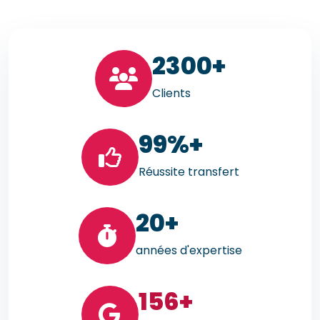
23
00+
Clients
99
%+
Réussite transfert
20
+
années d'expertise
156
+