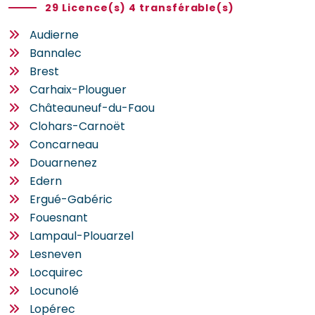
29 Licence(s) 4 transférable(s)
Audierne
Bannalec
Brest
Carhaix-Plouguer
Châteauneuf-du-Faou
Clohars-Carnoët
Concarneau
Douarnenez
Edern
Ergué-Gabéric
Fouesnant
Lampaul-Plouarzel
Lesneven
Locquirec
Locunolé
Lopérec