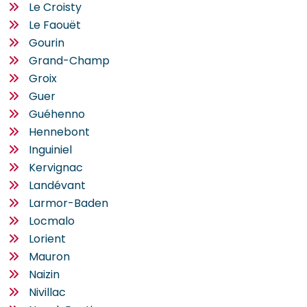
Le Croisty
Le Faouët
Gourin
Grand-Champ
Groix
Guer
Guéhenno
Hennebont
Inguiniel
Kervignac
Landévant
Larmor-Baden
Locmalo
Lorient
Mauron
Naizin
Nivillac