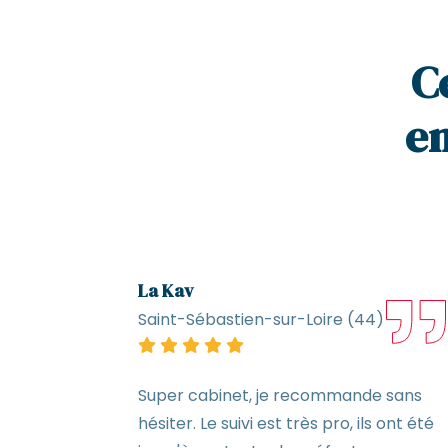
C
en
La Kav
Saint-Sébastien-sur-Loire (44)
émi
Super cabinet, je recommande sans
hésiter. Le suivi est très pro, ils ont été