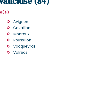
 Vaucluse (84)
le(s)
Avignon
Cavaillon
Monteux
Roussillon
Vacqueyras
Valréas