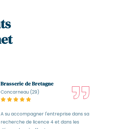
ts
net
Brasserie de Bretagne
Camping
Concarneau (29)
Saint-Pi
A su accompagner l'entreprise dans sa
Merci à 
recherche de licence 4 et dans les
votre ré