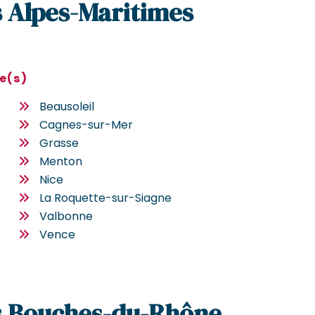
es Alpes-Maritimes
le(s)
Beausoleil
Cagnes-sur-Mer
Grasse
Menton
Nice
La Roquette-sur-Siagne
Valbonne
Vence
es Bouches-du-Rhône