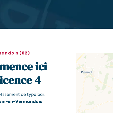
mandois (02)
mence ici
Licence 4
blissement de type bar,
ain-en-Vermandois