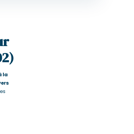
ur
02)
à la
vers
les