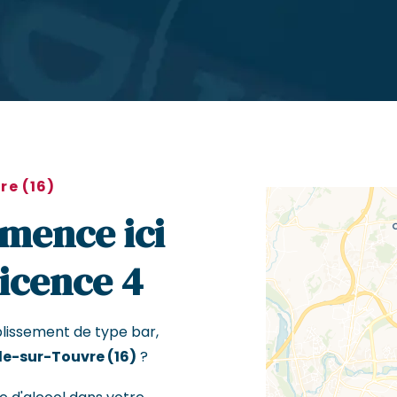
re (16)
mence ici
Licence 4
blissement de type bar,
le-sur-Touvre (16)
?