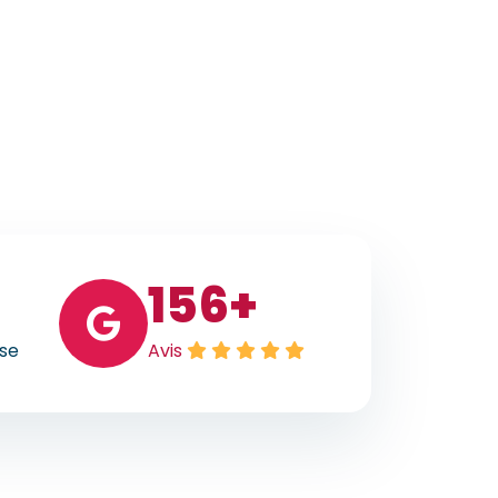
156
+
ise
Avis