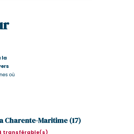
ur
 la
vers
nes où
la Charente-Maritime (17)
4 transférable(s)