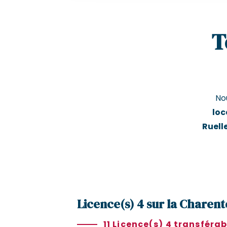
T
No
loc
Ruell
Licence(s) 4 sur la Charent
11 Licence(s) 4 transférab