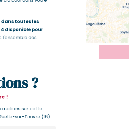
e d'alcool dans votre
dans toutes les
 4 disponible pour
us l'ensemble des
ions ?
e !
ormations sur cette
Ruelle-sur-Touvre (16)