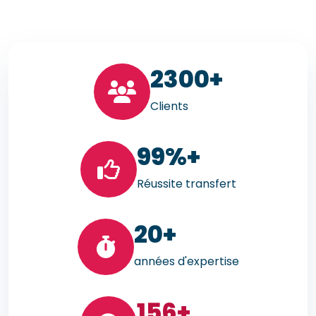
23
00+
Clients
99
%+
Réussite transfert
20
+
années d'expertise
156
+