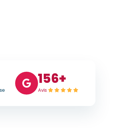
156
+
ise
Avis