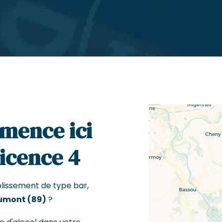
mence ici
Licence 4
blissement de type bar,
umont (89)
?