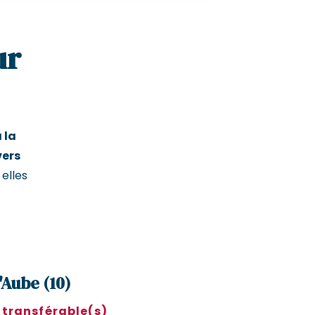
ur
 la
vers
elles
'Aube (10)
4 transférable(s)