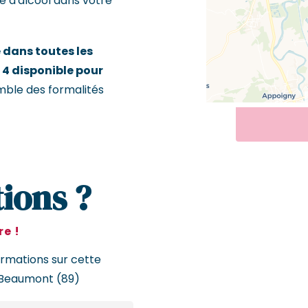
e d'alcool dans votre
dans toutes les
 4 disponible pour
emble des formalités
ions ?
e !
ormations sur cette
Beaumont (89)