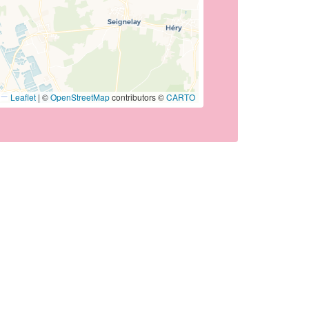
Leaflet
|
©
OpenStreetMap
contributors ©
CARTO