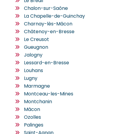
Le Breuil
Chalon-sur-Saône
La Chapelle-de-Guinchay
Charnay-lès-Mâcon
Châtenoy-en-Bresse
Le Creusot
Gueugnon
Jalogny
Lessard-en-Bresse
Louhans
Lugny
Marmagne
Montceau-les-Mines
Montchanin
Mâcon
Ozolles
Palinges
Saint-Agnan