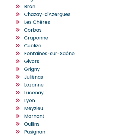
Bron
Chazay-d'Azergues
Les Chères
Corbas
Craponne
Cublize
Fontaines-sur-Saône
Givors
Grigny
Juliénas
Lozanne
Lucenay
Lyon
Meyzieu
Mornant
Oullins
Pusignan