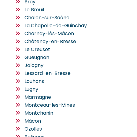
Bray
Le Breuil
Chalon-sur-Saône
La Chapelle-de-Guinchay
Charnay-lès-Mâcon
Châtenoy-en-Bresse
Le Creusot
Gueugnon
Jalogny
Lessard-en-Bresse
Louhans
Lugny
Marmagne
Montceau-les-Mines
Montchanin
Mâcon
Ozolles
Palinges