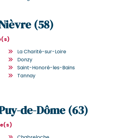
 Nièvre (58)
e(s)
La Charité-sur-Loire
Donzy
Saint-Honoré-les-Bains
Tannay
e Puy-de-Dôme (63)
le(s)
Chabreloche