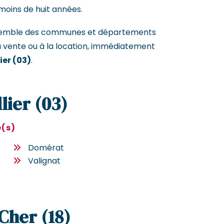
moins de huit années.
ensemble des communes et départements
a vente ou à la location, immédiatement
ier (03)
.
llier (03)
e(s)
Domérat
Valignat
 Cher (18)