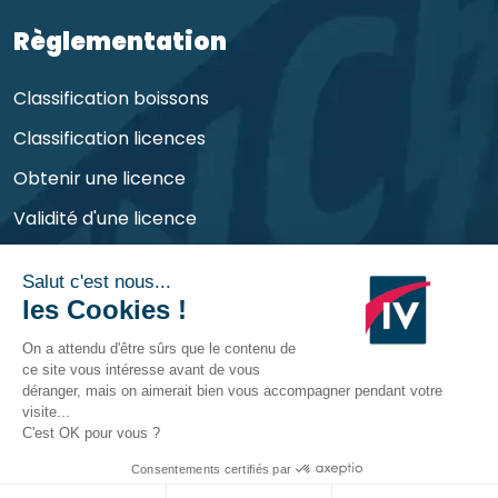
Règlementation
Classification boissons
Classification licences
Obtenir une licence
Validité d'une licence
Obligations de l'exploitant
©
CHR Consult
2026 | Tous droits réservés et
déposés
Mentions légales
Contactez-nous
RDV avec nos experts