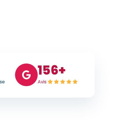
156
+
ise
Avis