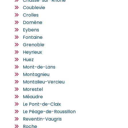
Chasse-sur-Rhône
Coublevie
Crolles
Domène
Eybens
Fontaine
Grenoble
Heyrieux
Huez
Mont-de-Lans
Montagnieu
Montalieu-Vercieu
Morestel
Méaudre
Le Pont-de-Claix
Le Péage-de-Roussillon
Reventin-Vaugris
Roche