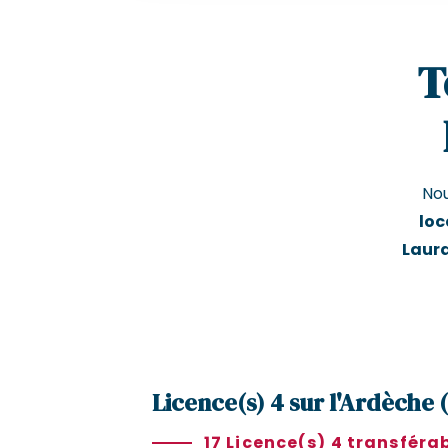
T
No
loc
Laura
Licence(s) 4 sur l'Ardèche 
17 Licence(s) 4 transféra