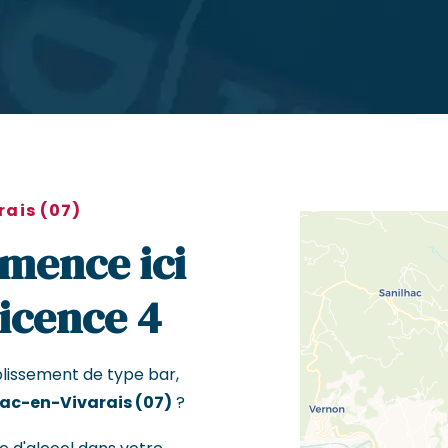
rais (07)
mence ici
Licence 4
blissement de type bar,
ac-en-Vivarais (07)
?