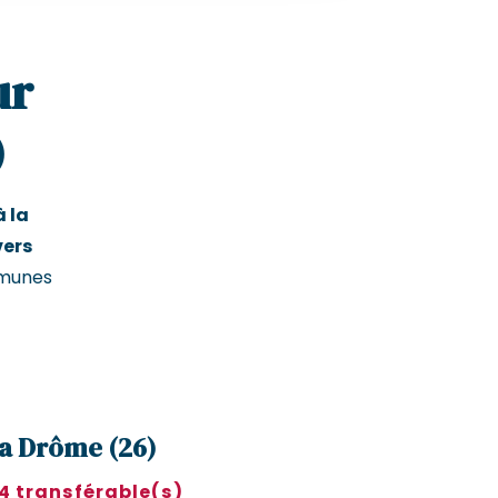
ur
)
à la
vers
mmunes
la Drôme (26)
 4 transférable(s)