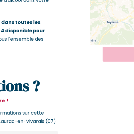
e d'alcool dans votre
dans toutes les
 4 disponible pour
vous l'ensemble des
ions ?
e !
ormations sur cette
Laurac-en-Vivarais (07)