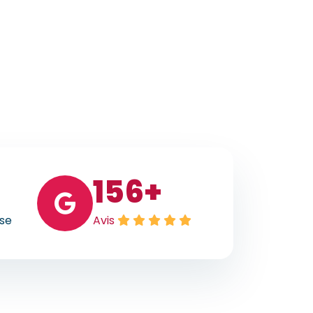
156
+
ise
Avis