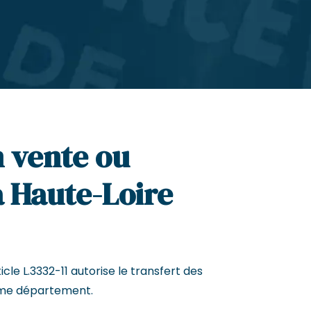
n vente ou
a Haute-Loire
cle L.3332-11 autorise le transfert des
me département.