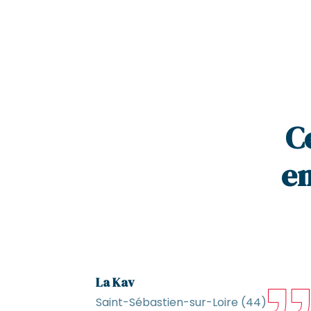
C
en
La Kav
Saint-Sébastien-sur-Loire (44)