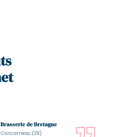
ts
net
Brasserie de Bretagne
Camping
Concarneau (29)
Saint-Pi