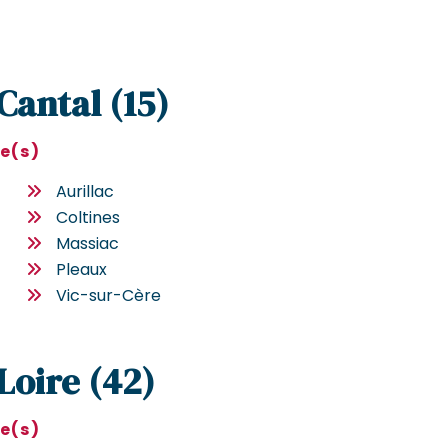
 Cantal (15)
le(s)
Aurillac
Coltines
Massiac
Pleaux
Vic-sur-Cère
 Loire (42)
le(s)