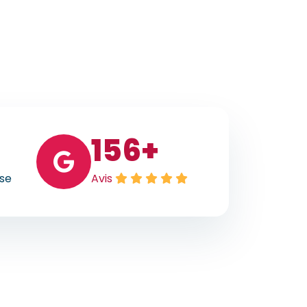
156
+
ise
Avis