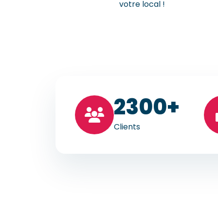
votre local !
23
00+
Clients