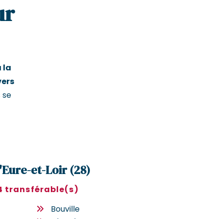
ur
 la
vers
 se
'Eure-et-Loir (28)
4 transférable(s)
Bouville