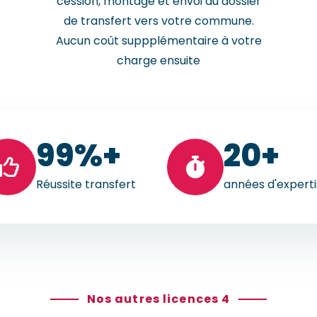
cession, montage et envoi du dossier
de transfert vers votre commune.
Aucun coût suppplémentaire à votre
charge ensuite
99
%+
20
+
Réussite transfert
années d'expert
Nos autres licences 4