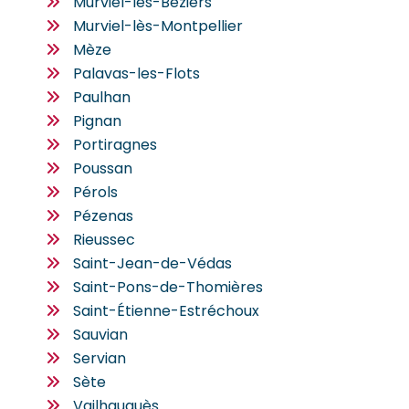
Murviel-lès-Béziers
Murviel-lès-Montpellier
Mèze
Palavas-les-Flots
Paulhan
Pignan
Portiragnes
Poussan
Pérols
Pézenas
Rieussec
Saint-Jean-de-Védas
Saint-Pons-de-Thomières
Saint-Étienne-Estréchoux
Sauvian
Servian
Sète
Vailhauquès