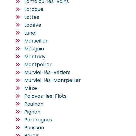
Lamalou-les-Bains
Laroque
Lattes
Lodève
Lunel
Marseillan
Mauguio
Montady
Montpellier
Murviel-lès-Béziers
Murviel-lès-Montpellier
Mèze
Palavas-les-Flots
Paulhan
Pignan
Portiragnes
Poussan
Pérols