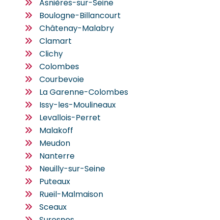
Asnières-sur-Seine
Boulogne-Billancourt
Châtenay-Malabry
Clamart
Clichy
Colombes
Courbevoie
La Garenne-Colombes
Issy-les-Moulineaux
Levallois-Perret
Malakoff
Meudon
Nanterre
Neuilly-sur-Seine
Puteaux
Rueil-Malmaison
Sceaux
Suresnes