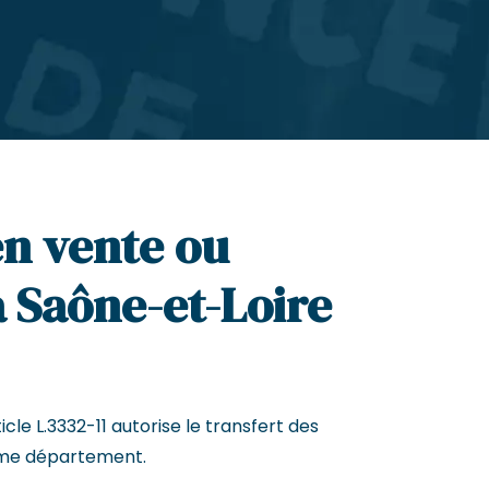
en vente ou
a Saône-et-Loire
cle L.3332-11 autorise le transfert des
me département.