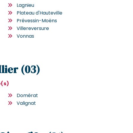
Lagnieu
Plateau d'Hauteville
Prévessin-Moëns
Villereversure
Vonnas
llier (03)
e(s)
Domérat
Valignat