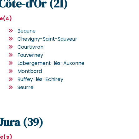
 Côte-d'Or (21)
le(s)
Beaune
Chevigny-Saint-Sauveur
Courtivron
Fauverney
Labergement-lès-Auxonne
Montbard
Ruffey-lès-Echirey
Seurre
 Jura (39)
le(s)