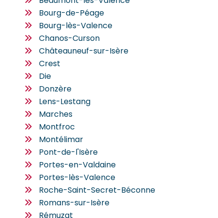
Beaumont-lès-Valence
Bourg-de-Péage
Bourg-lès-Valence
Chanos-Curson
Châteauneuf-sur-Isère
Crest
Die
Donzère
Lens-Lestang
Marches
Montfroc
Montélimar
Pont-de-l'Isère
Portes-en-Valdaine
Portes-lès-Valence
Roche-Saint-Secret-Béconne
Romans-sur-Isère
Rémuzat