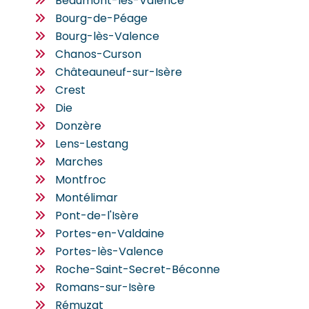
Beaumont-lès-Valence
Bourg-de-Péage
Bourg-lès-Valence
Chanos-Curson
Châteauneuf-sur-Isère
Crest
Die
Donzère
Lens-Lestang
Marches
Montfroc
Montélimar
Pont-de-l'Isère
Portes-en-Valdaine
Portes-lès-Valence
Roche-Saint-Secret-Béconne
Romans-sur-Isère
Rémuzat